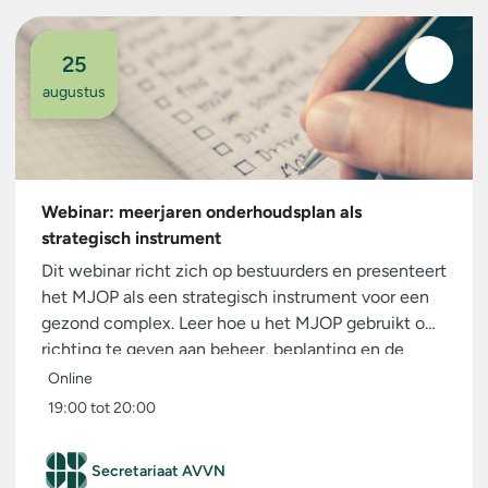
25
augustus
Webinar: meerjaren onderhoudsplan als
strategisch instrument
Dit webinar richt zich op bestuurders en presenteert
het MJOP als een strategisch instrument voor een
gezond complex. Leer hoe u het MJOP gebruikt om
richting te geven aan beheer, beplanting en de
samenwerking met de gemeente.
Online
19:00 tot 20:00
Secretariaat AVVN