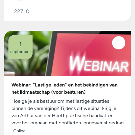
227
0
1
september
Webinar: "Lastige leden" en het beëindigen van
het lidmaatschap (voor besturen)
Hoe ga je als bestuur om met lastige situaties
binnen de vereniging? Tijdens dit webinar krijg je
van Arthur van der Hoeff praktische handvatten
voor het omgaan met conflicten, ongewenst gedrag
en complexe ledenkwesties. Ook wordt ingegaan
Online