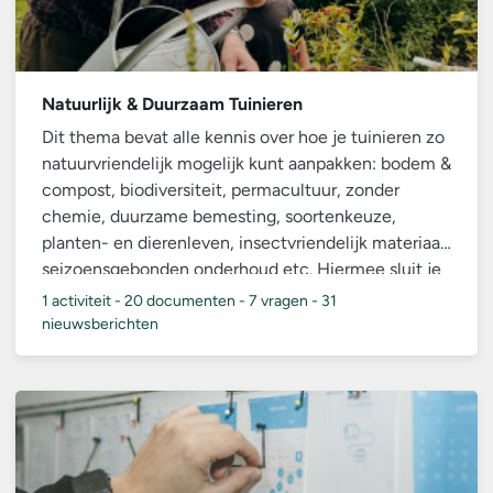
Natuurlijk & Duurzaam Tuinieren
Dit thema bevat alle kennis over hoe je tuinieren zo
natuurvriendelijk mogelijk kunt aanpakken: bodem &
compost, biodiversiteit, permacultuur, zonder
chemie, duurzame bemesting, soortenkeuze,
planten- en dierenleven, insectvriendelijk materiaal,
seizoensgebonden onderhoud etc. Hiermee sluit je
aan bij de AVVN-missie om “samen en natuurlijk”
1 activiteit
-
20 documenten
-
7 vragen
-
31
tuinieren te bevorderen.
nieuwsberichten