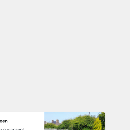
roen
om succesvol