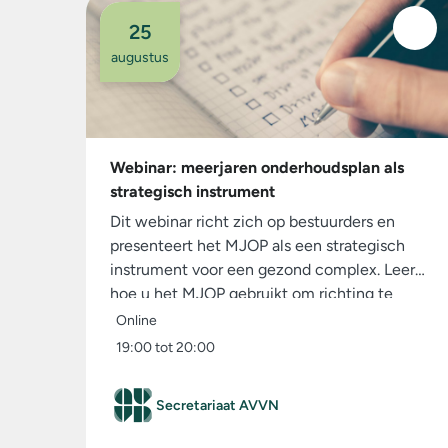
25
augustus
Webinar: meerjaren onderhoudsplan als
strategisch instrument
Dit webinar richt zich op bestuurders en
presenteert het MJOP als een strategisch
instrument voor een gezond complex. Leer
hoe u het MJOP gebruikt om richting te
geven aan beheer, beplanting en de
Online
samenwerking met de gemeente.
19:00 tot 20:00
Secretariaat AVVN