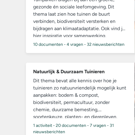
gezonde én sociale leefomgeving. Dit
thema laat zien hoe tuinen de buurt
verbinden, biodiversiteit versterken en
bijdragen aan klimaatadaptatie. Ook vind je
hier inspiratie voor samenwerking,
activiteiten en buurtparticipatie.
10 documenten
-
4 vragen
-
32 nieuwsberichten
Natuurlijk & Duurzaam Tuinieren
Dit thema bevat alle kennis over hoe je
tuinieren zo natuurvriendelijk mogelijk kunt
aanpakken: bodem & compost,
biodiversiteit, permacultuur, zonder
chemie, duurzame bemesting,
soortenkeuze, planten- en dierenleven,
insectvriendelijk materiaal,
1 activiteit
-
20 documenten
-
7 vragen
-
31
seizoensgebonden onderhoud etc. Hiermee
nieuwsberichten