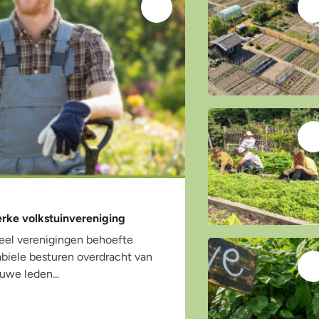
erke volkstuinvereniging
eel verenigingen behoefte
abiele besturen overdracht van
uwe leden...