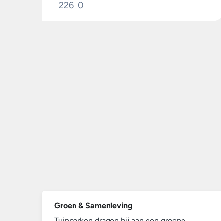
226
0
Groen & Samenleving
Tuinparken dragen bij aan een groene,