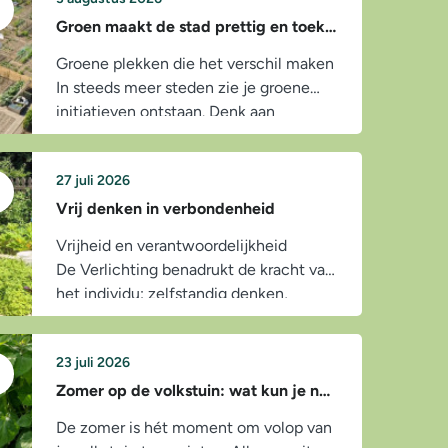
Groen maakt de stad prettig en toekomstbestendig
Groene plekken die het verschil maken
In steeds meer steden zie je groene
initiatieven ontstaan. Denk aan
buurtmoestuinen, voedselbossen,
groene pleinen en volkstuincomplexen.
27 juli 2026
Deze plekken zorgen voor:...
Vrij denken in verbondenheid
Vrijheid en verantwoordelijkheid
De Verlichting benadrukt de kracht van
het individu: zelfstandig denken,
oordelen en spreken. Ubuntu legt de
nadruk op de gemeenschap: de
23 juli 2026
overtuiging dat ieder mens pas...
Zomer op de volkstuin: wat kun je nu doen?
De zomer is hét moment om volop van