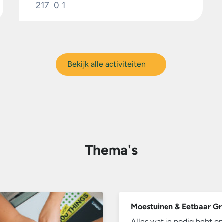
217
0
1
Bekijk alle activiteiten
Thema's
Moestuinen & Eetbaar G
Alles wat je nodig hebt 