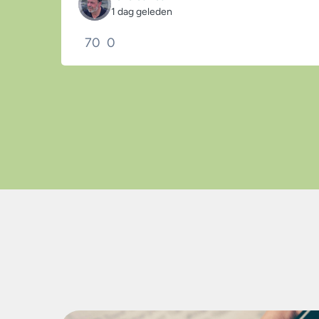
1 dag geleden
70
0