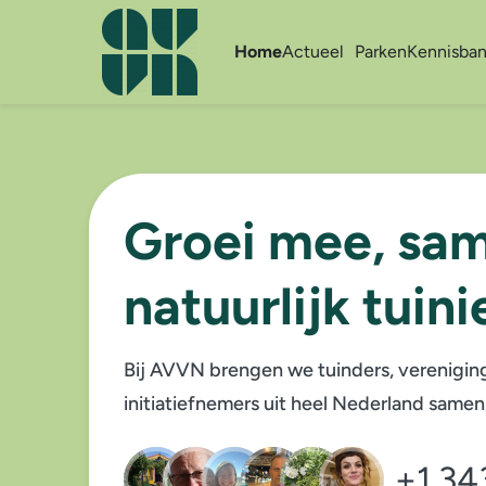
Home
Actueel
Parken
Kennisba
Groei mee, sa
natuurlijk tuini
Bij AVVN brengen we tuinders, verenigin
initiatiefnemers uit heel Nederland samen
+1.34