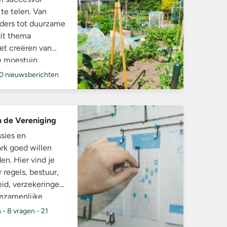
 te telen. Van
nders tot duurzame
dit thema
het creëren van
e moestuin.
0 nieuwsberichten
n de Vereniging
sies en
ark goed willen
n. Hier vind je
 regels, bestuur,
heid, verzekeringen
ezamenlijke
n
-
8 vragen
-
21