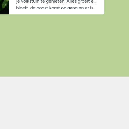
je volkstuin te genieten. Alles groeit en
bloeit, de oogst komt op gang en er is
overal leven te ontdekken. Maar juist in
deze periode vraagt de tuin ook om
wat extra...