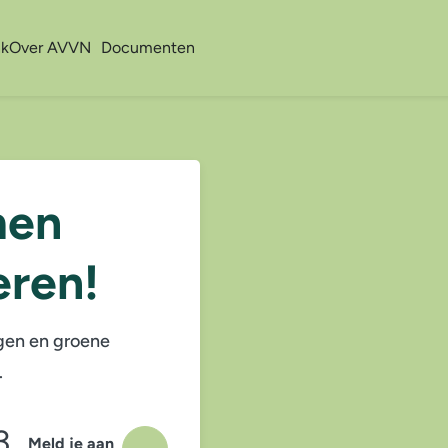
nk
Over AVVN
Documenten
men
eren!
gen en groene
.
3
Meld je aan