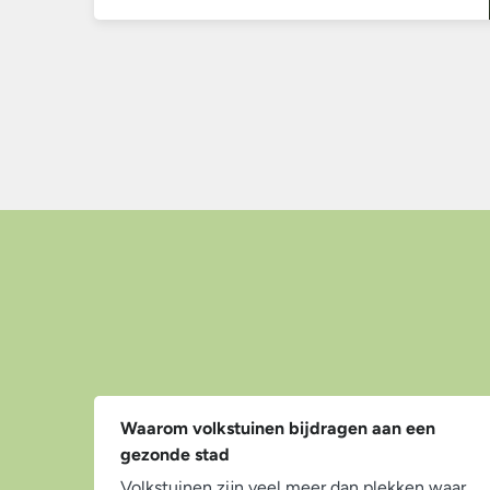
sluit je aan bij de AVVN-missie om “samen
en natuurlijk” tuinieren te bevorderen.
Waarom volkstuinen bijdragen aan een
gezonde stad
Volkstuinen zijn veel meer dan plekken waar