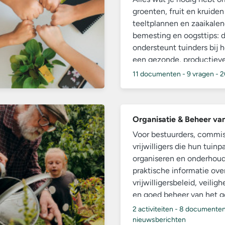
groenten, fruit en kruiden
teeltplannen en zaaikale
bemesting en oogsttips: 
ondersteunt tuinders bij 
een gezonde, productiev
11 documenten
-
9 vragen
-
2
Organisatie & Beheer va
Voor bestuurders, commis
vrijwilligers die hun tuinp
organiseren en onderhoude
praktische informatie over
vrijwilligersbeleid, veilig
en goed beheer van het g
tuinpark.
2 activiteiten
-
8 documente
nieuwsberichten