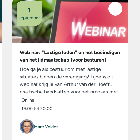
1
september
Webinar: "Lastige leden" en het beëindigen
van het lidmaatschap (voor besturen)
Hoe ga je als bestuur om met lastige
situaties binnen de vereniging? Tijdens dit
webinar krijg je van Arthur van der Hoeff
praktische handvatten voor het omgaan met
conflicten, ongewenst gedrag en complexe
Online
ledenkwesties. Ook wordt ingegaan op de...
19:00 tot 20:00
Marc Volder