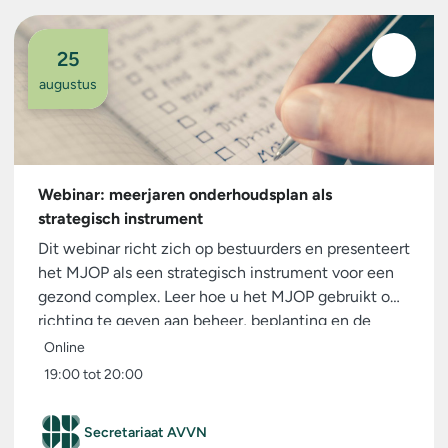
25
augustus
Webinar: meerjaren onderhoudsplan als
strategisch instrument
Dit webinar richt zich op bestuurders en presenteert
het MJOP als een strategisch instrument voor een
gezond complex. Leer hoe u het MJOP gebruikt om
richting te geven aan beheer, beplanting en de
samenwerking met de gemeente.
Online
19:00 tot 20:00
Secretariaat AVVN