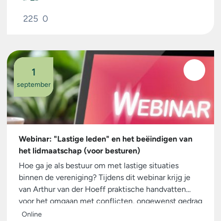
225
0
1
september
Webinar: "Lastige leden" en het beëindigen van
het lidmaatschap (voor besturen)
Hoe ga je als bestuur om met lastige situaties
binnen de vereniging? Tijdens dit webinar krijg je
van Arthur van der Hoeff praktische handvatten
voor het omgaan met conflicten, ongewenst gedrag
en complexe ledenkwesties. Ook wordt ingegaan
Online