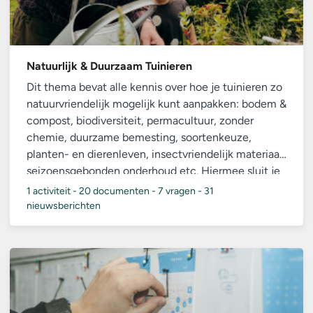
Natuurlijk & Duurzaam Tuinieren
Dit thema bevat alle kennis over hoe je tuinieren zo
natuurvriendelijk mogelijk kunt aanpakken: bodem &
compost, biodiversiteit, permacultuur, zonder
chemie, duurzame bemesting, soortenkeuze,
planten- en dierenleven, insectvriendelijk materiaal,
seizoensgebonden onderhoud etc. Hiermee sluit je
aan bij de AVVN-missie om “samen en natuurlijk”
1 activiteit
-
20 documenten
-
7 vragen
-
31
tuinieren te bevorderen.
nieuwsberichten