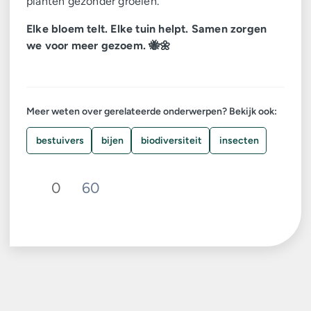
planten gezonder groeien.
Elke bloem telt. Elke tuin helpt. Samen zorgen
we voor meer gezoem. 🐝🌼
Meer weten over gerelateerde onderwerpen? Bekijk ook:
bestuivers
bijen
biodiversiteit
insecten
0
60
Deel op Facebook. Link opent in een n
Deel op Twitter. Link opent in een nie
Deel op LinkedIn. Link opent in een ni